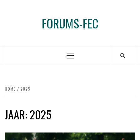
Ga
naar
FORUMS-FEC
de
inhoud
Primair
menu
HOME
2025
JAAR:
2025