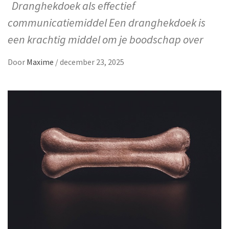
Dranghekdoek als effectief
communicatiemiddel Een dranghekdoek is
een krachtig middel om je boodschap over
Door
Maxime
/
december 23, 2025