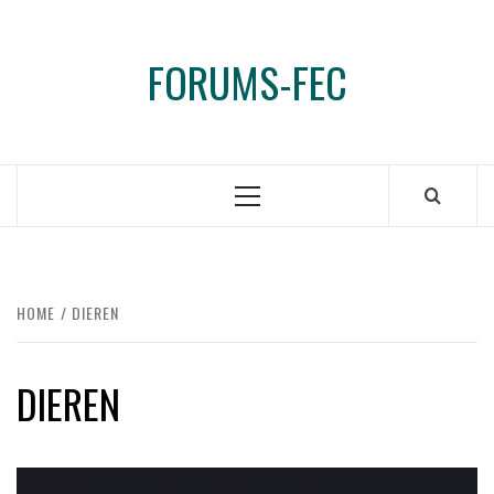
Ga
naar
FORUMS-FEC
de
inhoud
Primair
menu
HOME
DIEREN
DIEREN