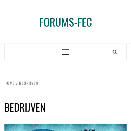
Ga
naar
FORUMS-FEC
de
inhoud
Primair
menu
HOME
BEDRIJVEN
BEDRIJVEN