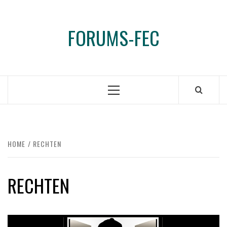
Ga
naar
FORUMS-FEC
de
inhoud
Primair
menu
HOME
RECHTEN
RECHTEN