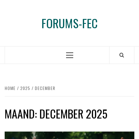
Ga
naar
FORUMS-FEC
de
inhoud
Primair
menu
HOME
2025
DECEMBER
MAAND:
DECEMBER 2025