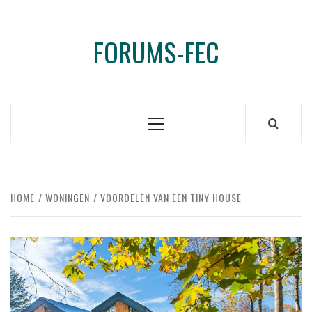
Ga
naar
FORUMS-FEC
de
inhoud
Primair
menu
HOME
WONINGEN
VOORDELEN VAN EEN TINY HOUSE