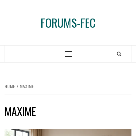
Ga
naar
FORUMS-FEC
de
inhoud
Primair
menu
HOME
MAXIME
MAXIME