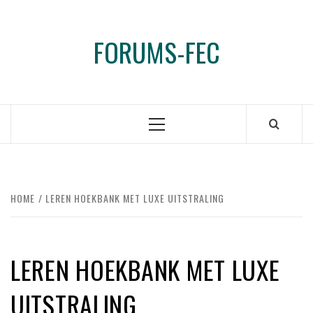
Ga
naar
FORUMS-FEC
de
inhoud
Primair
menu
HOME
LEREN HOEKBANK MET LUXE UITSTRALING
LEREN HOEKBANK MET LUXE
UITSTRALING